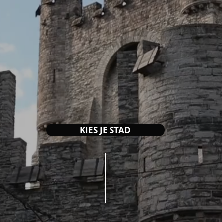
KIES JE STAD
GENT
BRU