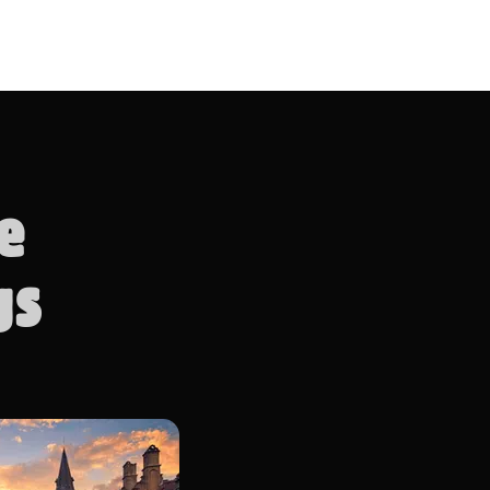
te
ngs