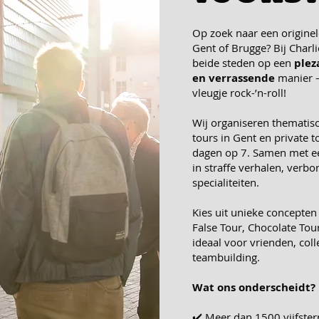
Op zoek naar een origine
Gent of Brugge
? Bij
Charli
beide steden op een
plez
en verrassende
manier –
vleugje
rock-’n-roll!
Wij organiseren thematis
tours in Gent en private t
dagen op 7. Samen met 
in straffe verhalen, verbo
specialiteiten.
Kies uit unieke concepten
False Tour, Chocolate Tour
ideaal voor vrienden, colle
teambuilding.
Wat ons onderscheidt?
✔️ Meer dan 1500 vijfste