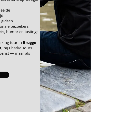
deelde
jd
 gidsen
tionale bezoekers
is, humor en tastings
lking tour in
Brugge
t
, bij
Charlie Tours
toerist — maar als