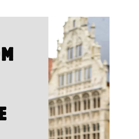
OM
E
?