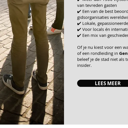
van tevreden gasten
✔️ Een van de best beoor
gidsorganisaties wereldwi
✔️ Lokale, gepassioneerde
✔️ Voor locals én interna
✔️ Een mix van geschieden
Of je nu kiest voor een wa
of een rondleiding in
Gen
beleef je de stad niet als 
insider.
LEES MEER