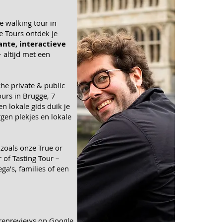
le
walking tour in
e Tours
ontdek je
ante, interactieve
 altijd met een
che
private & public
ours in Brugge,
7
een
lokale gids
duik je
rgen plekjes en lokale
 zoals onze
True or
 of Tasting Tour
–
ga’s, families of een
rrenreviews op Google