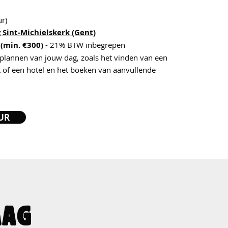
ur)
 Sint-Michielskerk (Gent)
 (min. €300)
- 21% BTW inbegrepen
t plannen van jouw dag, zoals het vinden van een
t of een hotel en het boeken van aanvullende
UR
AAG