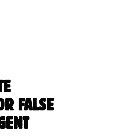
RLIE
CONTACT
TE
OR FALSE
GENT