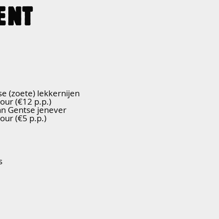
ENT
e (zoete) lekkernijen
tour (€12 p.p.)
n Gentse jenever
tour (€5 p.p.)
s