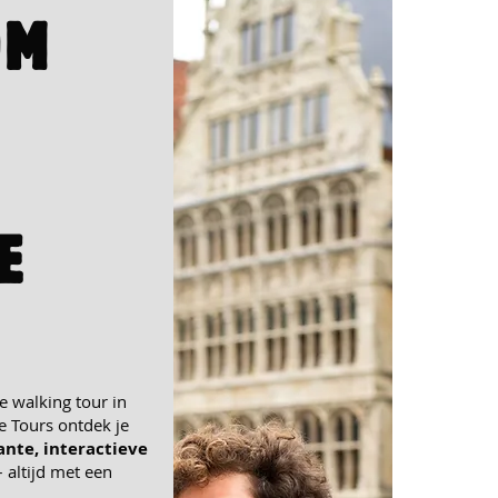
OM
E
?
le
walking tour in
e Tours
ontdek je
ante, interactieve
 altijd met een