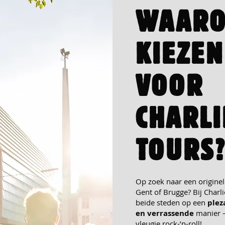
WAAR
KIEZEN
VOOR
CHARLI
TOURS
Op zoek naar een origine
Gent of Brugge
? Bij
Charli
beide steden op een
plez
en verrassende
manier –
vleugje
rock-’n-roll!