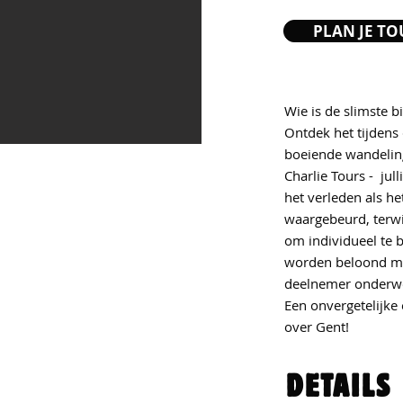
PLAN JE TO
Wie is de slimste b
Ontdek het tijdens 
boeiende wandeling
Charlie Tours - jul
het verleden als h
waargebeurd, terwij
om individueel te b
worden beloond met
deelnemer onderweg
Een onvergetelijke 
over Gent!
DETAILS