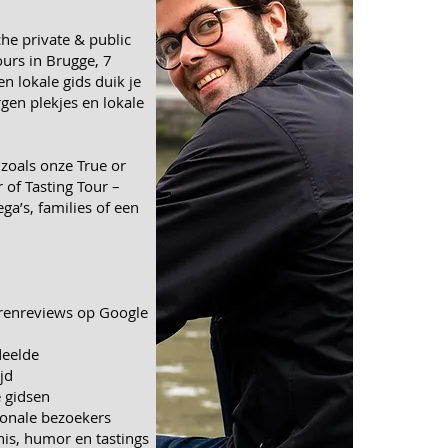
che
private & public
ours in Brugge,
7
een
lokale gids
duik je
rgen plekjes en lokale
 zoals onze
True or
 of Tasting Tour
–
ga’s, families of een
rrenreviews op Google
deelde
jd
 gidsen
tionale bezoekers
is, humor en tastings