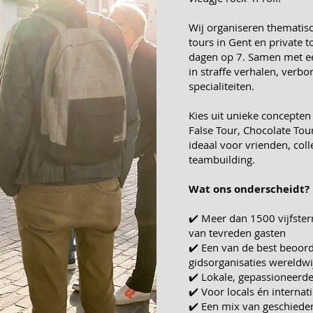
Wij organiseren thematis
tours in Gent en private t
dagen op 7. Samen met 
in straffe verhalen, verbo
specialiteiten.
Kies uit unieke concepten
False Tour, Chocolate Tour
ideaal voor vrienden, colle
teambuilding.
Wat ons onderscheidt?
✔️ Meer dan 1500 vijfste
van tevreden gasten
✔️ Een van de best beoor
gidsorganisaties wereldwi
✔️ Lokale, gepassioneerde
✔️ Voor locals én interna
✔️ Een mix van geschieden