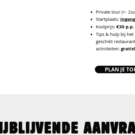
Private tour (+- 2u
Startplaats:
ingang
Kostprijs:
€30 p.p.
Tips & hulp bij he
geschikt restauran
activiteiten:
gratis!
PLAN JE TO
IJBLIJVENDE AANVR