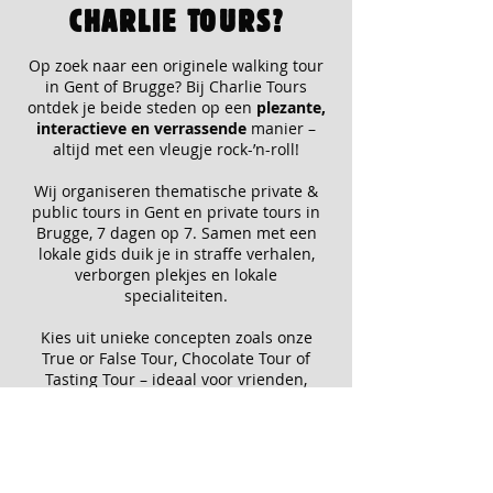
CHARLIE TOURS?
Op zoek naar een originele
walking tour
in Gent of Brugge
? Bij
Charlie Tours
ontdek je beide steden op een
plezante,
interactieve en verrassende
manier –
altijd met een vleugje
rock-’n-roll!
Wij organiseren thematische
private &
public tours in Gent en private tours in
Brugge,
7 dagen op 7. Samen met een
lokale gids
duik je in straffe verhalen,
verborgen plekjes en lokale
specialiteiten.
Kies uit unieke concepten zoals onze
True or False Tour, Chocolate Tour of
Tasting Tour
– ideaal voor vrienden,
collega’s, families of een teambuilding.
Wat ons onderscheidt?
✔️ Meer dan 1500 vijfsterrenreviews op