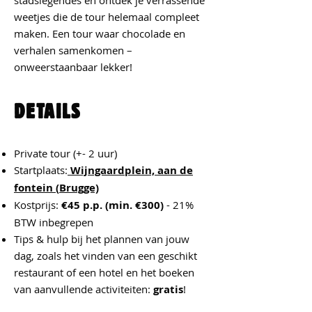
stadslegendes en ontdek je verrassende
weetjes die de tour helemaal compleet
maken. Een tour waar chocolade en
verhalen samenkomen –
onweerstaanbaar lekker!
DETAILS
Private tour (+- 2 uur)
Startplaats:
Wijngaardplein,
aan de
fontein (
Brugge)
Kostprijs:
€45 p.p. (min. €300)
- 21%
BTW inbegrepen
Tips & hulp bij het plannen van jouw
dag, zoals het vinden van een geschikt
restaurant of een hotel en het boeken
van aanvullende activiteiten:
gratis
!