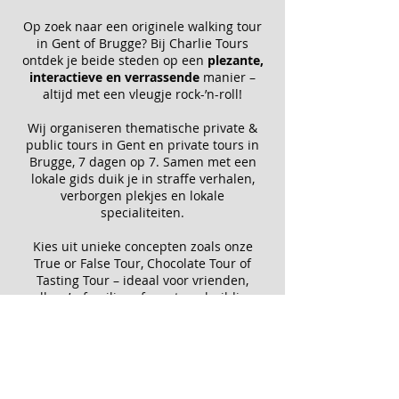
Op zoek naar een originele
walking tour
in Gent of Brugge
? Bij
Charlie Tours
ontdek je beide steden op een
plezante,
interactieve en verrassende
manier –
altijd met een vleugje
rock-’n-roll!
Wij organiseren thematische
private &
public tours in Gent en private tours in
Brugge,
7 dagen op 7. Samen met een
lokale gids
duik je in straffe verhalen,
verborgen plekjes en lokale
specialiteiten.
Kies uit unieke concepten zoals onze
True or False Tour, Chocolate Tour of
Tasting Tour
– ideaal voor vrienden,
collega’s, families of een teambuilding.
Wat ons onderscheidt?
✔️ Meer dan 1500 vijfsterrenreviews op
Google van tevreden gasten
✔️ Een van de best beoordeelde