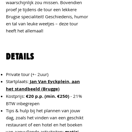
waarschijnlijk zou missen. Bovendien
proef je tijdens de tour een lekkere
Brugse specialiteit! Geschiedenis, humor
en tal van leuke weetjes – deze tour
heeft het allemaal!
DETAILS
Private tour (+- 2uur)
Startplaats:
Jan Van Eyckplein,
aan
het standbeeld (
Brugge)
Kostprijs:
€20 p.p. (min. €250)
- 21%
BTW inbegrepen
Tips & hulp bij het plannen van jouw
dag, zoals het vinden van een geschikt
restaurant of een hotel en het boeken
van aanvullende activiteiten:
gratis
!